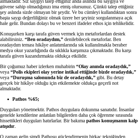
almaktadır. Siz saygıyı talep ettiğiniz anda aslında bu saygıya ve
güvene sahip olmadığınızı ima etmiş olursunuz. Çünkü talep ettiğiniz
şey aslında sizde olmayan bir şeydir. Ve bu cümleyi kullandıktan sonra
başta saygı değerliliğiniz olmak üzere her şeyiniz sorgulanmaya açık
hale gelir. Bundan dolayı bu ve benzeri ifadeler ethos için tehlikelidir.
Konuşurken karşı tarafa güven vermek için metaforlardan destek
alabilirsiniz.
“Ben oradaydım,”
denilebilecek metaforlar. Ben
oradaydım teması hikâye anlatımlarında sık kullanılmakla beraber
medya okur yazarlığında da sıklıkla karşımıza çıkmaktadır. Bu karşı
tarafa güven kazandırmakta oldukça etkilidir.
Bir çoğumuz haber izlerken muhabirin
“Olay anında oradaydık,”
veya
“Polis ekipleri olay yerine intikal ettiğinde bizde oradaydık,”
veya
“Duruşma salonunda biz de oradaydık,”
gibi. Bu detay
gerçek bir hikâye olduğu için etkilemekte oldukça geçerli not
almaktadır.
Pathos %65;
Duyguları yönetmektir. Pathos duygulara dokunma sanatıdır. İnsanlar
genelde kendilerine anlatılan bilgilerden daha çok öğrenme sırasında
hissettikleri duyguları hatırlarlar. Bir bakıma
pathos konuşmanın kalp
atışıdır
.
O zaman gelin şimdi Pathosu güçlendirmenin birkaç tekniğinden