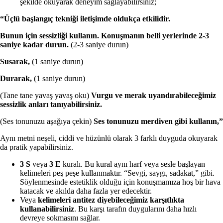
şekilde okuyarak deneyim sağlayabilirsiniz;
“Üçlü başlangıç tekniği iletişimde oldukça etkilidir.
Bunun için sessizliği kullanın. Konuşmanın belli yerlerinde 2-3
saniye kadar durun.
(2-3 saniye durun)
Susarak,
(1 saniye durun)
Durarak,
(1 saniye durun)
(Tane tane yavaş yavaş oku)
Vurgu ve merak uyandırabileceğimiz
sessizlik anları tanıyabilirsiniz.
(Ses tonunuzu aşağıya çekin)
Ses tonunuzu merdiven gibi kullanın,”
Aynı metni neşeli, ciddi ve hüzünlü olarak 3 farklı duyguda okuyarak
da pratik yapabilirsiniz.
3 S
veya
3 E
kuralı. Bu kural aynı harf veya sesle başlayan
kelimeleri peş peşe kullanmaktır. “Sevgi, saygı, sadakat,” gibi.
Söylenmesinde estetiklik olduğu için konuşmamıza hoş bir hava
katacak ve akılda daha fazla yer edecektir.
Veya
kelimeleri antitez diyebileceğimiz karşıtlıkta
kullanabilirsiniz
. Bu karşı tarafın duygularını daha hızlı
devreye sokmasını sağlar.