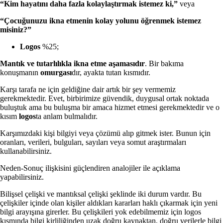
“Kim hayatını daha fazla kolaylaştırmak istemez ki,”
veya
“Çocuğunuzu ikna etmenin kolay yolunu öğrenmek istemez
misiniz?”
Logos
%25;
Mantık ve tutarlılıkla ikna etme aşamasıdır
. Bir bakıma
konuşmanın
omurgası
dır, ayakta tutan kısmıdır.
Karşı tarafa ne için geldiğine dair artık bir şey vermemiz
gerekmektedir. Evet, birbirimize güvendik, duygusal ortak noktada
buluştuk ama bu buluşma bir amaca hizmet etmesi gerekmektedir ve o
kısım
logos
ta anlam bulmalıdır.
Karşımızdaki kişi bilgiyi veya çözümü alıp gitmek ister. Bunun için
oranları, verileri, bulguları, sayıları veya somut araştırmaları
kullanabilirsiniz.
Neden-Sonuç ilişkisini güçlendiren analojiler ile açıklama
yapabilirsiniz.
Bilişsel çelişki ve mantıksal çelişki şeklinde iki durum vardır. Bu
çelişkiler içinde olan kişiler aldıkları kararları haklı çıkarmak için yeni
bilgi arayışına girerler. Bu çelişkileri yok edebilmemiz için logos
kısmında bilgi kirliliğinden uzak doğru kaynaktan, doğru verilerle bilgi