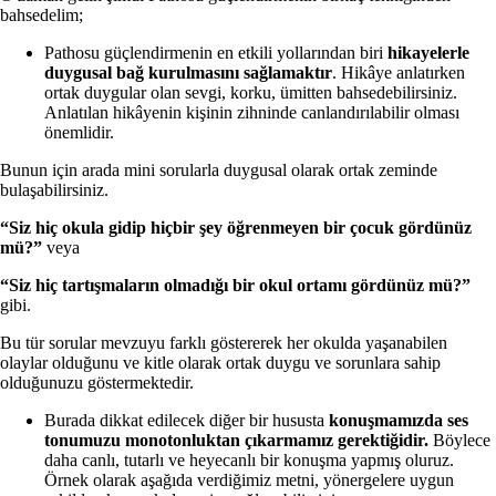
bahsedelim;
Pathosu güçlendirmenin en etkili yollarından biri
hikayelerle
duygusal bağ kurulmasını sağlamaktır
. Hikâye anlatırken
ortak duygular olan sevgi, korku, ümitten bahsedebilirsiniz.
Anlatılan hikâyenin kişinin zihninde canlandırılabilir olması
önemlidir.
Bunun için arada mini sorularla duygusal olarak ortak zeminde
bulaşabilirsiniz.
“Siz hiç okula gidip hiçbir şey öğrenmeyen bir çocuk gördünüz
mü?”
veya
“Siz hiç tartışmaların olmadığı bir okul ortamı gördünüz mü?”
gibi.
Bu tür sorular mevzuyu farklı göstererek her okulda yaşanabilen
olaylar olduğunu ve kitle olarak ortak duygu ve sorunlara sahip
olduğunuzu göstermektedir.
Burada dikkat edilecek diğer bir hususta
konuşmamızda ses
tonumuzu monotonluktan çıkarmamız gerektiğidir.
Böylece
daha canlı, tutarlı ve heyecanlı bir konuşma yapmış oluruz.
Örnek olarak aşağıda verdiğimiz metni, yönergelere uygun