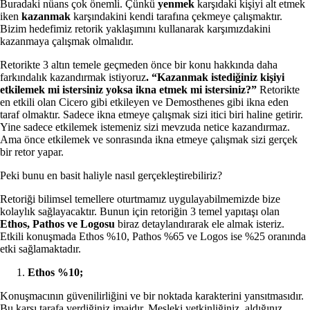
Buradaki nüans çok önemli. Çünkü
yenmek
karşıdaki kişiyi alt etmek
iken
kazanmak
karşındakini kendi tarafına çekmeye çalışmaktır.
Bizim hedefimiz retorik yaklaşımını kullanarak karşımızdakini
kazanmaya çalışmak olmalıdır.
Retorikte 3 altın temele geçmeden önce bir konu hakkında daha
farkındalık kazandırmak istiyoruz
. “Kazanmak istediğiniz kişiyi
etkilemek mi istersiniz yoksa ikna etmek mi istersiniz?”
Retorikte
en etkili olan Cicero gibi etkileyen ve Demosthenes gibi ikna eden
taraf olmaktır. Sadece ikna etmeye çalışmak sizi itici biri haline getirir.
Yine sadece etkilemek istemeniz sizi mevzuda netice kazandırmaz.
Ama önce etkilemek ve sonrasında ikna etmeye çalışmak sizi gerçek
bir retor yapar.
Peki bunu en basit haliyle nasıl gerçekleştirebiliriz?
Retoriği bilimsel temellere oturtmamız uygulayabilmemizde bize
kolaylık sağlayacaktır. Bunun için retoriğin 3 temel yapıtaşı olan
Ethos, Pathos ve Logosu
biraz detaylandırarak ele almak isteriz.
Etkili konuşmada Ethos %10, Pathos %65 ve Logos ise %25 oranında
etki sağlamaktadır.
Ethos %10;
Konuşmacının güvenilirliğini ve bir noktada karakterini yansıtmasıdır.
Bu karşı tarafa verdiğiniz imajdır. Mesleki yetkinliğiniz, aldığınız