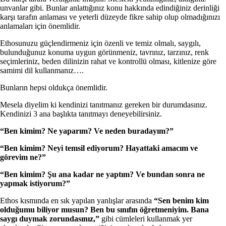
unvanlar gibi. Bunlar anlattığınız konu hakkında edindiğiniz derinliği
karşı tarafın anlaması ve yeterli düzeyde fikre sahip olup olmadığınızı
anlamaları için önemlidir.
Ethosunuzu güçlendirmeniz için özenli ve temiz olmalı, saygılı,
bulunduğunuz konuma uygun görünmeniz, tavrınız, tarzınız, renk
seçimleriniz, beden dilinizin rahat ve kontrollü olması, kitlenize göre
samimi dil kullanmanız….
Bunların hepsi oldukça önemlidir.
Mesela diyelim ki kendinizi tanıtmanız gereken bir durumdasınız.
Kendinizi 3 ana başlıkta tanıtmayı deneyebilirsiniz.
“Ben kimim? Ne yaparım? Ve neden buradayım?”
“Ben kimim? Neyi temsil ediyorum? Hayattaki amacım ve
görevim ne?”
“Ben kimim? Şu ana kadar ne yaptım? Ve bundan sonra ne
yapmak istiyorum?”
Ethos kısmında en sık yapılan yanlışlar arasında
“Sen benim kim
olduğumu biliyor musun? Ben bu sınıfın öğretmeniyim. Bana
saygı duymak zorundasınız,”
gibi cümleleri kullanmak yer