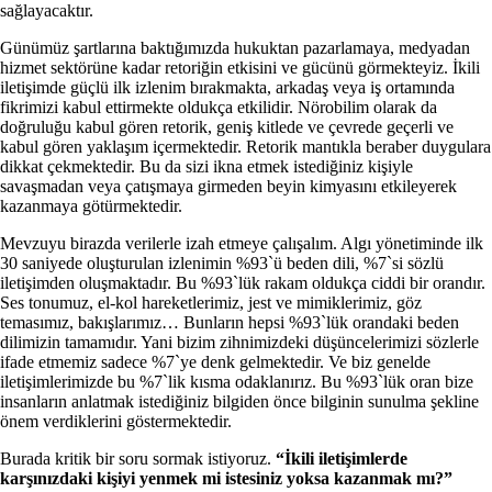
sağlayacaktır.
Günümüz şartlarına baktığımızda hukuktan pazarlamaya, medyadan
hizmet sektörüne kadar retoriğin etkisini ve gücünü görmekteyiz. İkili
iletişimde güçlü ilk izlenim bırakmakta, arkadaş veya iş ortamında
fikrimizi kabul ettirmekte oldukça etkilidir. Nörobilim olarak da
doğruluğu kabul gören retorik, geniş kitlede ve çevrede geçerli ve
kabul gören yaklaşım içermektedir. Retorik mantıkla beraber duygulara
dikkat çekmektedir. Bu da sizi ikna etmek istediğiniz kişiyle
savaşmadan veya çatışmaya girmeden beyin kimyasını etkileyerek
kazanmaya götürmektedir.
Mevzuyu birazda verilerle izah etmeye çalışalım. Algı yönetiminde ilk
30 saniyede oluşturulan izlenimin %93`ü beden dili, %7`si sözlü
iletişimden oluşmaktadır. Bu %93`lük rakam oldukça ciddi bir orandır.
Ses tonumuz, el-kol hareketlerimiz, jest ve mimiklerimiz, göz
temasımız, bakışlarımız… Bunların hepsi %93`lük orandaki beden
dilimizin tamamıdır. Yani bizim zihnimizdeki düşüncelerimizi sözlerle
ifade etmemiz sadece %7`ye denk gelmektedir. Ve biz genelde
iletişimlerimizde bu %7`lik kısma odaklanırız. Bu %93`lük oran bize
insanların anlatmak istediğiniz bilgiden önce bilginin sunulma şekline
önem verdiklerini göstermektedir.
Burada kritik bir soru sormak istiyoruz.
“İkili iletişimlerde
karşınızdaki kişiyi yenmek mi istesiniz yoksa kazanmak mı?”