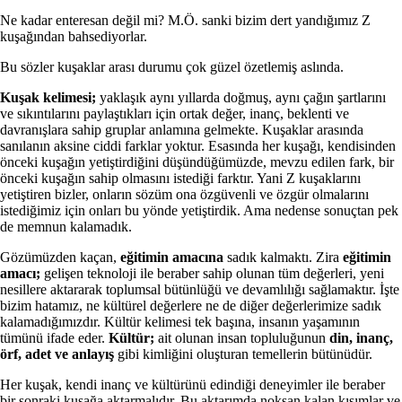
Ne kadar enteresan değil mi? M.Ö. sanki bizim dert yandığımız Z
kuşağından bahsediyorlar.
Bu sözler kuşaklar arası durumu çok güzel özetlemiş aslında.
Kuşak kelimesi;
yaklaşık aynı yıllarda doğmuş, aynı çağın şartlarını
ve sıkıntılarını paylaştıkları için ortak değer, inanç, beklenti ve
davranışlara sahip gruplar anlamına gelmekte. Kuşaklar arasında
sanılanın aksine ciddi farklar yoktur. Esasında her kuşağı, kendisinden
önceki kuşağın yetiştirdiğini düşündüğümüzde, mevzu edilen fark, bir
önceki kuşağın sahip olmasını istediği farktır. Yani Z kuşaklarını
yetiştiren bizler, onların sözüm ona özgüvenli ve özgür olmalarını
istediğimiz için onları bu yönde yetiştirdik. Ama nedense sonuçtan pek
de memnun kalamadık.
Gözümüzden kaçan,
eğitimin amacına
sadık kalmaktı. Zira
eğitimin
amacı;
gelişen teknoloji ile beraber sahip olunan tüm değerleri, yeni
nesillere aktararak toplumsal bütünlüğü ve devamlılığı sağlamaktır. İşte
bizim hatamız, ne kültürel değerlere ne de diğer değerlerimize sadık
kalamadığımızdır. Kültür kelimesi tek başına, insanın yaşamının
tümünü ifade eder.
Kültür;
ait olunan insan topluluğunun
din, inanç,
örf, adet ve anlayış
gibi kimliğini oluşturan temellerin bütünüdür.
Her kuşak, kendi inanç ve kültürünü edindiği deneyimler ile beraber
bir sonraki kuşağa aktarmalıdır. Bu aktarımda noksan kalan kısımlar ve