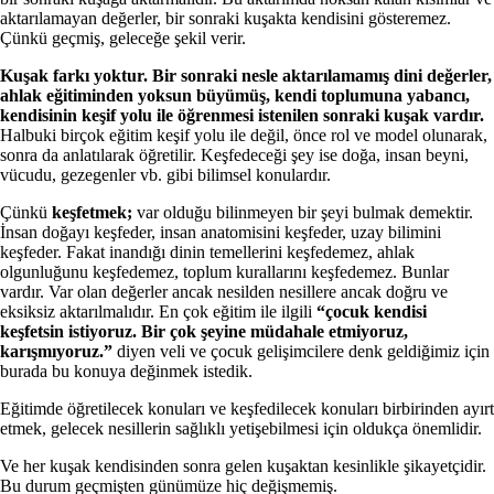
aktarılamayan değerler, bir sonraki kuşakta kendisini gösteremez.
Çünkü geçmiş, geleceğe şekil verir.
Kuşak farkı yoktur. Bir sonraki nesle aktarılamamış dini değerler,
ahlak eğitiminden yoksun büyümüş, kendi toplumuna yabancı,
kendisinin keşif yolu ile öğrenmesi istenilen sonraki kuşak vardır.
Halbuki birçok eğitim keşif yolu ile değil, önce rol ve model olunarak,
sonra da anlatılarak öğretilir. Keşfedeceği şey ise doğa, insan beyni,
vücudu, gezegenler vb. gibi bilimsel konulardır.
Çünkü
keşfetmek;
var olduğu bilinmeyen bir şeyi bulmak demektir.
İnsan doğayı keşfeder, insan anatomisini keşfeder, uzay bilimini
keşfeder. Fakat inandığı dinin temellerini keşfedemez, ahlak
olgunluğunu keşfedemez, toplum kurallarını keşfedemez. Bunlar
vardır. Var olan değerler ancak nesilden nesillere ancak doğru ve
eksiksiz aktarılmalıdır. En çok eğitim ile ilgili
“çocuk kendisi
keşfetsin istiyoruz. Bir çok şeyine müdahale etmiyoruz,
karışmıyoruz.”
diyen veli ve çocuk gelişimcilere denk geldiğimiz için
burada bu konuya değinmek istedik.
Eğitimde öğretilecek konuları ve keşfedilecek konuları birbirinden ayırt
etmek, gelecek nesillerin sağlıklı yetişebilmesi için oldukça önemlidir.
Ve her kuşak kendisinden sonra gelen kuşaktan kesinlikle şikayetçidir.
Bu durum geçmişten günümüze hiç değişmemiş.