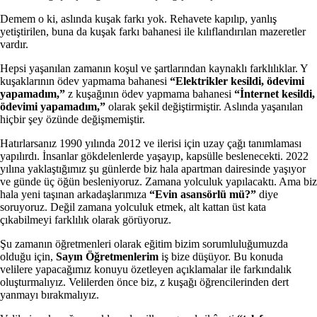
Demem o ki, aslında kuşak farkı yok. Rehavete kapılıp, yanlış
yetiştirilen, buna da kuşak farkı bahanesi ile kılıflandırılan mazeretler
vardır.
Hepsi yaşanılan zamanın koşul ve şartlarından kaynaklı farklılıklar. Y
kuşaklarının ödev yapmama bahanesi
“Elektrikler kesildi, ödevimi
yapamadım,”
z kuşağının ödev yapmama bahanesi
“İnternet kesildi,
ödevimi yapamadım,”
olarak şekil değiştirmiştir. Aslında yaşanılan
hiçbir şey özünde değişmemiştir.
Hatırlarsanız 1990 yılında 2012 ve ilerisi için uzay çağı tanımlaması
yapılırdı. İnsanlar gökdelenlerde yaşayıp, kapsülle beslenecekti. 2022
yılına yaklaştığımız şu günlerde biz hala apartman dairesinde yaşıyor
ve günde üç öğün besleniyoruz. Zamana yolculuk yapılacaktı. Ama biz
hala yeni taşınan arkadaşlarımıza
“Evin asansörlü mü?”
diye
soruyoruz. Değil zamana yolculuk etmek, alt kattan üst kata
çıkabilmeyi farklılık olarak görüyoruz.
Şu zamanın öğretmenleri olarak eğitim bizim sorumluluğumuzda
olduğu için,
Sayın Öğretmenlerim
iş bize düşüyor. Bu konuda
velilere yapacağımız konuyu özetleyen açıklamalar ile farkındalık
oluşturmalıyız. Velilerden önce biz, z kuşağı öğrencilerinden dert
yanmayı bırakmalıyız.