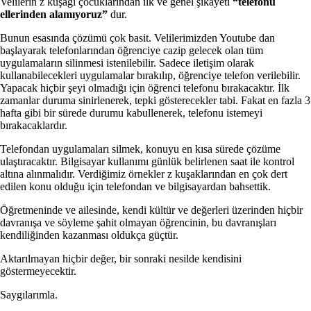
Velilerin z kuşağı çocuklarından ilk ve genel şikâyeti
“telefonu
ellerinden alamıyoruz”
dur.
Bunun esasında çözümü çok basit. Velilerimizden Youtube dan
başlayarak telefonlarından öğrenciye cazip gelecek olan tüm
uygulamaların silinmesi istenilebilir. Sadece iletişim olarak
kullanabilecekleri uygulamalar bırakılıp, öğrenciye telefon verilebilir.
Yapacak hiçbir şeyi olmadığı için öğrenci telefonu bırakacaktır. İlk
zamanlar duruma sinirlenerek, tepki gösterecekler tabi. Fakat en fazla 3
hafta gibi bir sürede durumu kabullenerek, telefonu istemeyi
bırakacaklardır.
Telefondan uygulamaları silmek, konuyu en kısa sürede çözüme
ulaştıracaktır. Bilgisayar kullanımı günlük belirlenen saat ile kontrol
altına alınmalıdır. Verdiğimiz örnekler z kuşaklarından en çok dert
edilen konu olduğu için telefondan ve bilgisayardan bahsettik.
Öğretmeninde ve ailesinde, kendi kültür ve değerleri üzerinden hiçbir
davranışa ve söyleme şahit olmayan öğrencinin, bu davranışları
kendiliğinden kazanması oldukça güçtür.
Aktarılmayan hiçbir değer, bir sonraki nesilde kendisini
göstermeyecektir.
Saygılarımla.