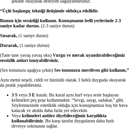
şekilde okuyarak deneyim sağlayabilirsiniz;
“Üçlü başlangıç tekniği iletişimde oldukça etkilidir.
Bunun için sessizliği kullanın. Konuşmanın belli yerlerinde 2-3
saniye kadar durun.
(2-3 saniye durun)
Susarak,
(1 saniye durun)
Durarak,
(1 saniye durun)
(Tane tane yavaş yavaş oku)
Vurgu ve merak uyandırabileceğimiz
sessizlik anları tanıyabilirsiniz.
(Ses tonunuzu aşağıya çekin)
Ses tonunuzu merdiven gibi kullanın,”
Aynı metni neşeli, ciddi ve hüzünlü olarak 3 farklı duyguda okuyarak
da pratik yapabilirsiniz.
3 S
veya
3 E
kuralı. Bu kural aynı harf veya sesle başlayan
kelimeleri peş peşe kullanmaktır. “Sevgi, saygı, sadakat,” gibi.
Söylenmesinde estetiklik olduğu için konuşmamıza hoş bir hava
katacak ve akılda daha fazla yer edecektir.
Veya
kelimeleri antitez diyebileceğimiz karşıtlıkta
kullanabilirsiniz
. Bu karşı tarafın duygularını daha hızlı
devreye sokmasını sağlar.