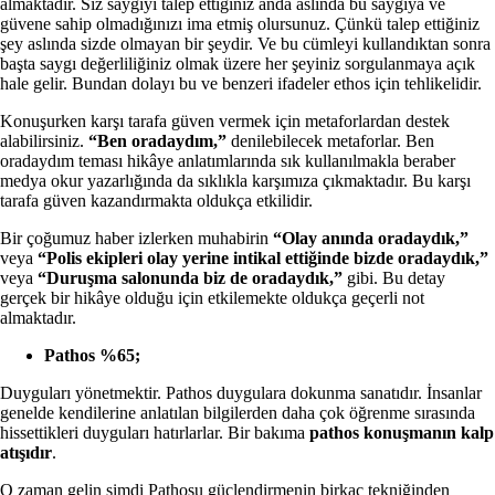
almaktadır. Siz saygıyı talep ettiğiniz anda aslında bu saygıya ve
güvene sahip olmadığınızı ima etmiş olursunuz. Çünkü talep ettiğiniz
şey aslında sizde olmayan bir şeydir. Ve bu cümleyi kullandıktan sonra
başta saygı değerliliğiniz olmak üzere her şeyiniz sorgulanmaya açık
hale gelir. Bundan dolayı bu ve benzeri ifadeler ethos için tehlikelidir.
Konuşurken karşı tarafa güven vermek için metaforlardan destek
alabilirsiniz.
“Ben oradaydım,”
denilebilecek metaforlar. Ben
oradaydım teması hikâye anlatımlarında sık kullanılmakla beraber
medya okur yazarlığında da sıklıkla karşımıza çıkmaktadır. Bu karşı
tarafa güven kazandırmakta oldukça etkilidir.
Bir çoğumuz haber izlerken muhabirin
“Olay anında oradaydık,”
veya
“Polis ekipleri olay yerine intikal ettiğinde bizde oradaydık,”
veya
“Duruşma salonunda biz de oradaydık,”
gibi. Bu detay
gerçek bir hikâye olduğu için etkilemekte oldukça geçerli not
almaktadır.
Pathos %65;
Duyguları yönetmektir. Pathos duygulara dokunma sanatıdır. İnsanlar
genelde kendilerine anlatılan bilgilerden daha çok öğrenme sırasında
hissettikleri duyguları hatırlarlar. Bir bakıma
pathos konuşmanın kalp
atışıdır
.
O zaman gelin şimdi Pathosu güçlendirmenin birkaç tekniğinden