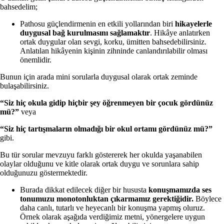
bahsedelim;
Pathosu güçlendirmenin en etkili yollarından biri
hikayelerle
duygusal bağ kurulmasını sağlamaktır
. Hikâye anlatırken
ortak duygular olan sevgi, korku, ümitten bahsedebilirsiniz.
Anlatılan hikâyenin kişinin zihninde canlandırılabilir olması
önemlidir.
Bunun için arada mini sorularla duygusal olarak ortak zeminde
bulaşabilirsiniz.
“Siz hiç okula gidip hiçbir şey öğrenmeyen bir çocuk gördünüz
mü?”
veya
“Siz hiç tartışmaların olmadığı bir okul ortamı gördünüz mü?”
gibi.
Bu tür sorular mevzuyu farklı göstererek her okulda yaşanabilen
olaylar olduğunu ve kitle olarak ortak duygu ve sorunlara sahip
olduğunuzu göstermektedir.
Burada dikkat edilecek diğer bir hususta
konuşmamızda ses
tonumuzu monotonluktan çıkarmamız gerektiğidir.
Böylece
daha canlı, tutarlı ve heyecanlı bir konuşma yapmış oluruz.
Örnek olarak aşağıda verdiğimiz metni, yönergelere uygun