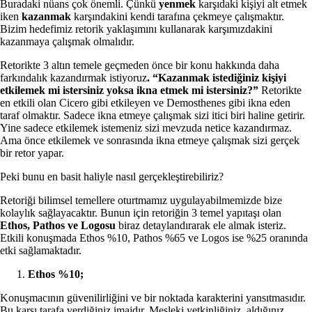
Buradaki nüans çok önemli. Çünkü
yenmek
karşıdaki kişiyi alt etmek
iken
kazanmak
karşındakini kendi tarafına çekmeye çalışmaktır.
Bizim hedefimiz retorik yaklaşımını kullanarak karşımızdakini
kazanmaya çalışmak olmalıdır.
Retorikte 3 altın temele geçmeden önce bir konu hakkında daha
farkındalık kazandırmak istiyoruz
. “Kazanmak istediğiniz kişiyi
etkilemek mi istersiniz yoksa ikna etmek mi istersiniz?”
Retorikte
en etkili olan Cicero gibi etkileyen ve Demosthenes gibi ikna eden
taraf olmaktır. Sadece ikna etmeye çalışmak sizi itici biri haline getirir.
Yine sadece etkilemek istemeniz sizi mevzuda netice kazandırmaz.
Ama önce etkilemek ve sonrasında ikna etmeye çalışmak sizi gerçek
bir retor yapar.
Peki bunu en basit haliyle nasıl gerçekleştirebiliriz?
Retoriği bilimsel temellere oturtmamız uygulayabilmemizde bize
kolaylık sağlayacaktır. Bunun için retoriğin 3 temel yapıtaşı olan
Ethos, Pathos ve Logosu
biraz detaylandırarak ele almak isteriz.
Etkili konuşmada Ethos %10, Pathos %65 ve Logos ise %25 oranında
etki sağlamaktadır.
Ethos %10;
Konuşmacının güvenilirliğini ve bir noktada karakterini yansıtmasıdır.
Bu karşı tarafa verdiğiniz imajdır. Mesleki yetkinliğiniz, aldığınız