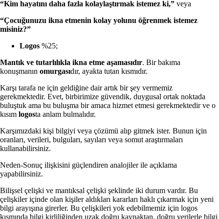
“Kim hayatını daha fazla kolaylaştırmak istemez ki,”
veya
“Çocuğunuzu ikna etmenin kolay yolunu öğrenmek istemez
misiniz?”
Logos
%25;
Mantık ve tutarlılıkla ikna etme aşamasıdır
. Bir bakıma
konuşmanın
omurgası
dır, ayakta tutan kısmıdır.
Karşı tarafa ne için geldiğine dair artık bir şey vermemiz
gerekmektedir. Evet, birbirimize güvendik, duygusal ortak noktada
buluştuk ama bu buluşma bir amaca hizmet etmesi gerekmektedir ve o
kısım
logos
ta anlam bulmalıdır.
Karşımızdaki kişi bilgiyi veya çözümü alıp gitmek ister. Bunun için
oranları, verileri, bulguları, sayıları veya somut araştırmaları
kullanabilirsiniz.
Neden-Sonuç ilişkisini güçlendiren analojiler ile açıklama
yapabilirsiniz.
Bilişsel çelişki ve mantıksal çelişki şeklinde iki durum vardır. Bu
çelişkiler içinde olan kişiler aldıkları kararları haklı çıkarmak için yeni
bilgi arayışına girerler. Bu çelişkileri yok edebilmemiz için logos
kısmında bilgi kirliliğinden uzak doğru kaynaktan, doğru verilerle bilgi