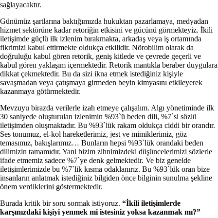
sağlayacaktır.
Günümüz şartlarına baktığımızda hukuktan pazarlamaya, medyadan
hizmet sektörüne kadar retoriğin etkisini ve gücünü görmekteyiz. İkili
iletişimde güçlü ilk izlenim bırakmakta, arkadaş veya iş ortamında
fikrimizi kabul ettirmekte oldukça etkilidir. Nörobilim olarak da
doğruluğu kabul gören retorik, geniş kitlede ve çevrede geçerli ve
kabul gören yaklaşım içermektedir. Retorik mantıkla beraber duygulara
dikkat çekmektedir. Bu da sizi ikna etmek istediğiniz kişiyle
savaşmadan veya çatışmaya girmeden beyin kimyasını etkileyerek
kazanmaya götürmektedir.
Mevzuyu birazda verilerle izah etmeye çalışalım. Algı yönetiminde ilk
30 saniyede oluşturulan izlenimin %93`ü beden dili, %7`si sözlü
iletişimden oluşmaktadır. Bu %93`lük rakam oldukça ciddi bir orandır.
Ses tonumuz, el-kol hareketlerimiz, jest ve mimiklerimiz, göz
temasımız, bakışlarımız… Bunların hepsi %93`lük orandaki beden
dilimizin tamamıdır. Yani bizim zihnimizdeki düşüncelerimizi sözlerle
ifade etmemiz sadece %7`ye denk gelmektedir. Ve biz genelde
iletişimlerimizde bu %7`lik kısma odaklanırız. Bu %93`lük oran bize
insanların anlatmak istediğiniz bilgiden önce bilginin sunulma şekline
önem verdiklerini göstermektedir.
Burada kritik bir soru sormak istiyoruz.
“İkili iletişimlerde
karşınızdaki kişiyi yenmek mi istesiniz yoksa kazanmak mı?”