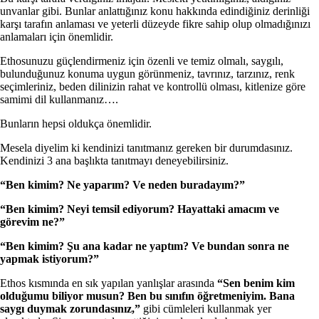
unvanlar gibi. Bunlar anlattığınız konu hakkında edindiğiniz derinliği
karşı tarafın anlaması ve yeterli düzeyde fikre sahip olup olmadığınızı
anlamaları için önemlidir.
Ethosunuzu güçlendirmeniz için özenli ve temiz olmalı, saygılı,
bulunduğunuz konuma uygun görünmeniz, tavrınız, tarzınız, renk
seçimleriniz, beden dilinizin rahat ve kontrollü olması, kitlenize göre
samimi dil kullanmanız….
Bunların hepsi oldukça önemlidir.
Mesela diyelim ki kendinizi tanıtmanız gereken bir durumdasınız.
Kendinizi 3 ana başlıkta tanıtmayı deneyebilirsiniz.
“Ben kimim? Ne yaparım? Ve neden buradayım?”
“Ben kimim? Neyi temsil ediyorum? Hayattaki amacım ve
görevim ne?”
“Ben kimim? Şu ana kadar ne yaptım? Ve bundan sonra ne
yapmak istiyorum?”
Ethos kısmında en sık yapılan yanlışlar arasında
“Sen benim kim
olduğumu biliyor musun? Ben bu sınıfın öğretmeniyim. Bana
saygı duymak zorundasınız,”
gibi cümleleri kullanmak yer