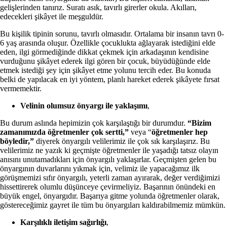
gelişlerinden tanırız. Suratı asık, tavırlı girerler okula. Akılları,
edecekleri şikâyet ile meşguldür.
Bu kişilik tipinin sorunu, tavırlı olmasıdır. Ortalama bir insanın tavrı 0-
6 yaş arasında oluşur. Özellikle çocuklukta ağlayarak istediğini elde
eden, ilgi görmediğinde dikkat çekmek için arkadaşının kendisine
vurduğunu şikâyet ederek ilgi gören bir çocuk, büyüdüğünde elde
etmek istediği şey için şikâyet etme yolunu tercih eder. Bu konuda
belki de yapılacak en iyi yöntem, planlı hareket ederek şikâyete fırsat
vermemektir.
Velinin olumsuz önyargı ile yaklaşımı
,
Bu durum aslında hepimizin çok karşılaştığı bir durumdur.
“Bizim
zamanımızda öğretmenler çok sertti,”
veya “
öğretmenler hep
böyledir,”
diyerek önyargılı velilerimiz ile çok sık karşılaşırız. Bu
velilerimiz ne yazık ki geçmişte öğretmenler ile yaşadığı tatsız olayın
anısını unutamadıkları için önyargılı yaklaşırlar. Geçmişten gelen bu
önyargının duvarlarını yıkmak için, velimiz ile yapacağımız ilk
görüşmemizi sıfır önyargılı, yeterli zaman ayırarak, değer verdiğimizi
hissettirerek olumlu düşünceye çevirmeliyiz. Başarının önündeki en
büyük engel, önyargıdır. Başarıya gitme yolunda öğretmenler olarak,
göstereceğimiz gayret ile tüm bu önyargıları kaldırabilmemiz mümkün.
Karşılıklı iletişim sağırlığı
,