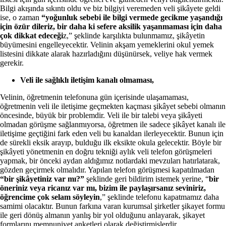
Bilgi akışında sıkıntı oldu ve biz bilgiyi veremeden veli şikâyete geldi
ise, o zaman
“yoğunluk sebebi ile bilgi vermede gecikme yaşandığı
için özür dileriz, bir daha ki sefere aksilik yaşanmaması için daha
çok dikkat edeceği
z,” şeklinde karşılıkta bulunmamız, şikâyetin
büyümesini engelleyecektir. Velinin akşam yemeklerini okul yemek
listesini dikkate alarak hazırladığını düşünürsek, veliye hak vermek
gerekir.
Veli ile sağlıklı iletişim kanalı olmaması,
Velinin, öğretmenin telefonuna gün içerisinde ulaşamaması,
öğretmenin veli ile iletişime geçmekten kaçması şikâyet sebebi olmanın
öncesinde, büyük bir problemdir. Veli ile bir talebi veya şikâyeti
olmadan görüşme sağlanmıyorsa, öğretmen ile sadece şikâyet kanalı ile
iletişime geçtiğini fark eden veli bu kanaldan ilerleyecektir. Bunun için
de sürekli eksik arayıp, bulduğu ilk eksikte okula gelecektir. Böyle bir
şikâyeti yönetmenin en doğru tekniği aylık veli telefon görüşmeleri
yapmak, bir önceki aydan aldığımız notlardaki mevzuları hatırlatarak,
gözden geçirmek olmalıdır. Yapılan telefon görüşmesi kapatılmadan
“bir şikâyetiniz var mı?”
şeklinde geri bildirim istemek yerine, “
bir
öneriniz veya ricanız var mı, bizim ile paylaşırsanız seviniriz,
öğrencime çok selam söyleyin
,” şeklinde telefonu kapatmamız daha
samimi olacaktır. Bunun farkına varan kurumsal şirketler şikayet formu
ile geri dönüş almanın yanlış bir yol olduğunu anlayarak, şikayet
formlarını memnuniyet anketleri olarak değiştirmişlerdir.