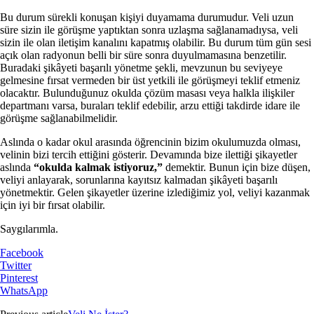
Bu durum sürekli konuşan kişiyi duyamama durumudur. Veli uzun
süre sizin ile görüşme yaptıktan sonra uzlaşma sağlanamadıysa, veli
sizin ile olan iletişim kanalını kapatmış olabilir. Bu durum tüm gün sesi
açık olan radyonun belli bir süre sonra duyulmamasına benzetilir.
Buradaki şikâyeti başarılı yönetme şekli, mevzunun bu seviyeye
gelmesine fırsat vermeden bir üst yetkili ile görüşmeyi teklif etmeniz
olacaktır. Bulunduğunuz okulda çözüm masası veya halkla ilişkiler
departmanı varsa, buraları teklif edebilir, arzu ettiği takdirde idare ile
görüşme sağlanabilmelidir.
Aslında o kadar okul arasında öğrencinin bizim okulumuzda olması,
velinin bizi tercih ettiğini gösterir. Devamında bize ilettiği şikayetler
aslında
“okulda kalmak istiyoruz,”
demektir. Bunun için bize düşen,
veliyi anlayarak, sorunlarına kayıtsız kalmadan şikâyeti başarılı
yönetmektir. Gelen şikayetler üzerine izlediğimiz yol, veliyi kazanmak
için iyi bir fırsat olabilir.
Saygılarımla.
Facebook
Twitter
Pinterest
WhatsApp