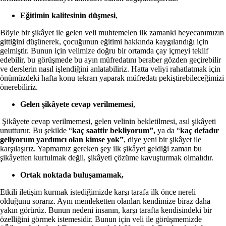
Eğitimin kalitesinin düşmesi
,
Böyle bir şikâyet ile gelen veli muhtemelen ilk zamanki heyecanımızın
gittiğini düşünerek, çocuğunun eğitimi hakkında kaygılandığı için
gelmiştir. Bunun için velimize doğru bir ortamda çay içmeyi teklif
edebilir, bu görüşmede bu ayın müfredatını beraber gözden geçirebilir
ve derslerin nasıl işlendiğini anlatabiliriz. Hatta veliyi rahatlatmak için
önümüzdeki hafta konu tekrarı yaparak müfredatı pekiştirebileceğimizi
önerebiliriz.
Gelen şikâyete cevap verilmemesi
,
Şikâyete cevap verilmemesi, gelen velinin bekletilmesi, asıl şikâyeti
unutturur. Bu şekilde “
kaç saattir bekliyorum”,
ya da “
kaç defadır
geliyorum yardımcı olan kimse yok”
, diye yeni bir şikâyet ile
karşılaşırız. Yapmamız gereken şey ilk şikâyet geldiği zaman bu
şikâyetten kurtulmak değil, şikâyeti çözüme kavuşturmak olmalıdır.
Ortak noktada buluşamamak,
Etkili iletişim kurmak istediğimizde karşı tarafa ilk önce nereli
olduğunu sorarız. Aynı memleketten olanları kendimize biraz daha
yakın görürüz. Bunun nedeni insanın, karşı tarafta kendisindeki bir
özelliğini görmek istemesidir. Bunun için veli ile görüşmemizde