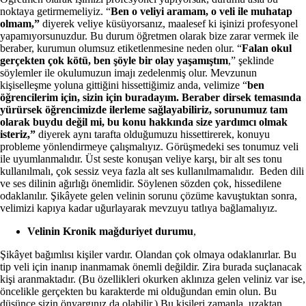
noktaya getirmemeliyiz. “
Ben o veliyi aramam, o veli ile muhatap
olmam,”
diyerek veliye küsüyorsanız, maalesef ki işinizi profesyonel
yapamıyorsunuzdur. Bu durum öğretmen olarak bize zarar vermek ile
beraber, kurumun olumsuz etiketlenmesine neden olur. “
Falan okul
gerçekten çok kötü, ben şöyle bir olay yaşamıştım
,” şeklinde
söylemler ile okulumuzun imajı zedelenmiş olur. Mevzunun
kişiselleşme yoluna gittiğini hissettiğimiz anda, velimize “
ben
öğrencilerim için, sizin için buradayım. Beraber dirsek temasında
yürürsek öğrencimizde ilerleme sağlayabiliriz, sorunumuz tam
olarak buydu değil mi, bu konu hakkında size yardımcı olmak
isteriz,”
diyerek aynı tarafta olduğumuzu hissettirerek, konuyu
probleme yönlendirmeye çalışmalıyız. Görüşmedeki ses tonumuz veli
ile uyumlanmalıdır. Üst seste konuşan veliye karşı, bir alt ses tonu
kullanılmalı, çok sessiz veya fazla alt ses kullanılmamalıdır. Beden dili
ve ses dilinin ağırlığı önemlidir. Söylenen sözden çok, hissedilene
odaklanılır. Şikâyete gelen velinin sorunu çözüme kavuştuktan sonra,
velimizi kapıya kadar uğurlayarak mevzuyu tatlıya bağlamalıyız.
Velinin Kronik mağduriyet durumu
,
Şikâyet bağımlısı kişiler vardır. Olandan çok olmaya odaklanırlar. Bu
tip veli için inanıp inanmamak önemli değildir. Zira burada suçlanacak
kişi aranmaktadır. (Bu özellikleri okurken aklınıza gelen veliniz var ise,
öncelikle gerçekten bu karakterde mi olduğundan emin olun. Bu
düşünce sizin önyargınız da olabilir.) Bu kişileri zamanla, uzaktan