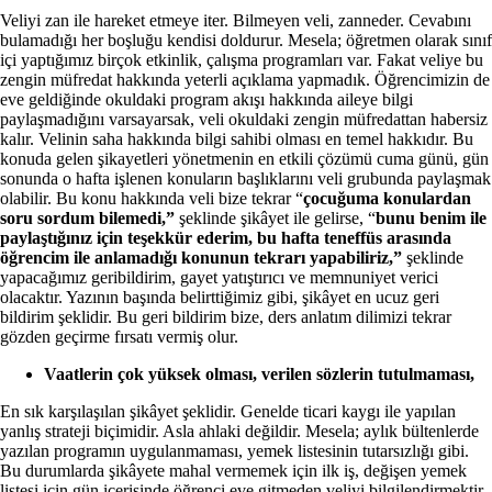
Veliyi zan ile hareket etmeye iter. Bilmeyen veli, zanneder. Cevabını
bulamadığı her boşluğu kendisi doldurur. Mesela; öğretmen olarak sınıf
içi yaptığımız birçok etkinlik, çalışma programları var. Fakat veliye bu
zengin müfredat hakkında yeterli açıklama yapmadık. Öğrencimizin de
eve geldiğinde okuldaki program akışı hakkında aileye bilgi
paylaşmadığını varsayarsak, veli okuldaki zengin müfredattan habersiz
kalır. Velinin saha hakkında bilgi sahibi olması en temel hakkıdır. Bu
konuda gelen şikayetleri yönetmenin en etkili çözümü cuma günü, gün
sonunda o hafta işlenen konuların başlıklarını veli grubunda paylaşmak
olabilir. Bu konu hakkında veli bize tekrar “
çocuğuma konulardan
soru sordum bilemedi,”
şeklinde şikâyet ile gelirse, “
bunu benim ile
paylaştığınız için teşekkür ederim, bu hafta teneffüs arasında
öğrencim ile anlamadığı konunun tekrarı yapabiliriz,”
şeklinde
yapacağımız geribildirim, gayet yatıştırıcı ve memnuniyet verici
olacaktır. Yazının başında belirttiğimiz gibi, şikâyet en ucuz geri
bildirim şeklidir. Bu geri bildirim bize, ders anlatım dilimizi tekrar
gözden geçirme fırsatı vermiş olur.
Vaatlerin çok yüksek olması, verilen sözlerin tutulmaması,
En sık karşılaşılan şikâyet şeklidir. Genelde ticari kaygı ile yapılan
yanlış strateji biçimidir. Asla ahlaki değildir. Mesela; aylık bültenlerde
yazılan programın uygulanmaması, yemek listesinin tutarsızlığı gibi.
Bu durumlarda şikâyete mahal vermemek için ilk iş, değişen yemek
listesi için gün içerisinde öğrenci eve gitmeden veliyi bilgilendirmektir.