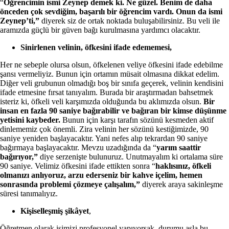
“
Öğrencimin ismi Zeynep demek ki. Ne güzel. Benim de daha
önceden çok sevdiğim, başarılı bir öğrencim vardı. Onun da ismi
Zeynep’ti,”
diyerek siz de ortak noktada buluşabilirsiniz. Bu veli ile
aramızda güçlü bir güven bağı kurulmasına yardımcı olacaktır.
Sinirlenen velinin, öfkesini ifade edememesi,
Her ne sebeple olursa olsun, öfkelenen veliye öfkesini ifade edebilme
şansı vermeliyiz. Bunun için ortamın müsait olmasına dikkat edelim.
Diğer veli grubunun olmadığı boş bir sınıfa geçerek, velinin kendisini
ifade etmesine fırsat tanıyalım. Burada bir araştırmadan bahsetmek
isteriz ki, öfkeli veli karşımızda olduğunda bu aklımızda olsun.
Bir
insan en fazla 90 saniye bağırabilir ve bağıran bir kimse düşünme
yetisini kaybeder.
Bunun için karşı tarafın sözünü kesmeden aktif
dinlememiz çok önemli. Zira velinin her sözünü kestiğimizde, 90
saniye yeniden başlayacaktır. Yani nefes alıp tekrardan 90 saniye
bağırmaya başlayacaktır. Mevzu uzadığında da “
yarım saattir
bağırıyor,”
diye serzenişte bulunuruz. Unutmayalım ki ortalama süre
90 saniye. Velimiz öfkesini ifade ettikten sonra “
haklısınız, öfkeli
olmanızı anlıyoruz, arzu ederseniz bir kahve içelim, hemen
sonrasında problemi çözmeye çalışalım,”
diyerek araya sakinleşme
süresi tanımalıyız.
Kişiselleşmiş şikâyet
,
Öğretmen olarak işimizi profesyonel yapıyorsak, durumu asla bu