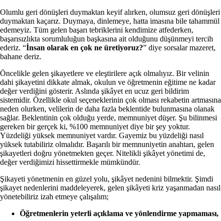
Olumlu geri dönüşleri duymaktan keyif alırken, olumsuz geri dönüşleri
duymaktan kaçarız. Duymaya, dinlemeye, hatta imasına bile tahammül
edemeyiz. Tüm gelen başarı tebriklerini kendimize atfederken,
başarısızlıkta sorumluluğun başkasına ait olduğunu düşünmeyi tercih
ederiz. “
İnsan olarak en çok ne üretiyoruz?
” diye sorsalar
mazeret,
bahane
deriz.
Öncelikle gelen şikayetlere ve eleştirilere açık olmalıyız. Bir velinin
dahi şikayetini dikkate almak, okulun ve öğretmenin eğitime ne kadar
değer verdiğini gösterir. Aslında şikâyet en ucuz geri bildirim
sistemidir. Özellikle okul seçeneklerinin çok olması rekabetin artmasına
neden olurken, velilerin de daha fazla beklentide bulunmasına olanak
sağlar. Beklentinin çok olduğu yerde, memnuniyet düşer. Şu bilinmesi
gereken bir gerçek ki, %100 memnuniyet diye bir şey yoktur.
Yüzdeliği yüksek memnuniyet vardır. Gayemiz bu yüzdeliği nasıl
yüksek tutabiliriz olmalıdır. Başarılı bir memnuniyetin anahtarı, gelen
şikayetleri doğru yönetmekten geçer. Nitelikli şikâyet yönetimi de,
değer verdiğimizi hissettirmekle mümkündür.
Şikayeti yönetmenin en güzel yolu, şikâyet nedenini bilmektir. Şimdi
şikayet nedenlerini maddeleyerek, gelen şikâyeti kriz yaşanmadan nasıl
yönetebiliriz izah etmeye çalışalım;
Öğretmenlerin yeterli açıklama ve yönlendirme yapmaması,